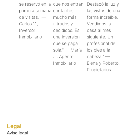
se reservó en la
que nos entran
Destacó la luz y
primera semana
contactos
las vistas de una
de visitas." —
mucho más
forma increíble.
Carlos V.,
filtrados y
Vendimos la
Inversor
decididos. Es
casa al mes
Inmobiliario
una inversión
siguiente. Un
que se paga
profesional de
Korey Torres
sola." — María
los pies a la
J., Agente
cabeza." —
Inmobiliario
Elena y Roberto,
Propietarios
Terry Dennis
Katy Gilmore
Legal
Aviso legal