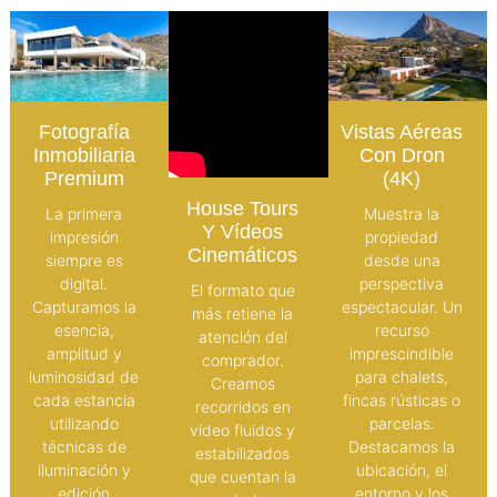
Fotografía
Vistas Aéreas
Inmobiliaria
Con Dron
Premium
(4K)
House Tours
La primera
Muestra la
Y Vídeos
impresión
propiedad
Cinemáticos
siempre es
desde una
digital.
perspectiva
El formato que
Capturamos la
espectacular. Un
más retiene la
esencia,
recurso
atención del
amplitud y
imprescindible
comprador.
luminosidad de
para chalets,
Creamos
cada estancia
fincas rústicas o
recorridos en
utilizando
parcelas.
vídeo fluidos y
técnicas de
Destacamos la
estabilizados
iluminación y
ubicación, el
que cuentan la
edición
entorno y los