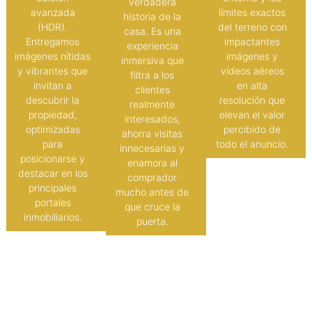
verdadera
avanzada
límites exactos
historia de la
(HDR).
del terreno con
casa. Es una
Entregamos
impactantes
experiencia
imágenes nítidas
imágenes y
inmersiva que
y vibrantes que
vídeos aéreos
filtra a los
invitan a
en alta
clientes
descubrir la
resolución que
realmente
propiedad,
elevan el valor
interesados,
optimizadas
percibido de
ahorra visitas
para
todo el anuncio.
innecesarias y
posicionarse y
enamora al
destacar en los
comprador
principales
mucho antes de
portales
que cruce la
inmobiliarios.
puerta.
El Escaparate de tu Próxima
Venta