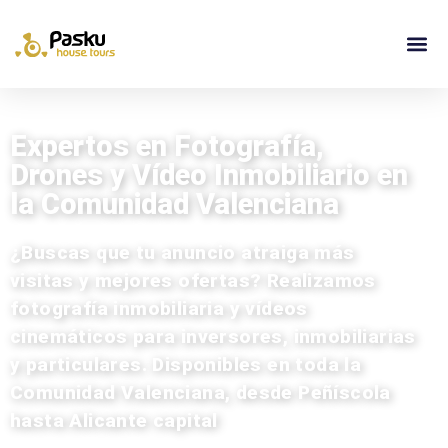
Expertos en Fotografía,
Drones y Vídeo Inmobiliario en
la Comunidad Valenciana
¿Buscas que tu anuncio atraiga más
visitas y mejores ofertas? Realizamos
fotografía inmobiliaria y vídeos
cinemáticos para inversores, inmobiliarias
y particulares. Disponibles en toda la
Comunidad Valenciana, desde Peñíscola
hasta Alicante capital