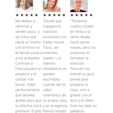
★
★
★
★
★
★
★
★
★
★
★
★
★
★
★
Me dedico a
"Desde que
"Teníamos
reformar y
trabajamos
nuestro chalet
vender pisos, y
nuestros
en Altea a la
las fotos que
exclusivos con
venta desde
hacía yo mismo
Pasku House
hacía varios
con el móvil no
Tours, las
meses, pero los
le hacían justicia
viviendas
anuncios no
a los acabados.
vuelan. Los
llamaban la
Contraté a
clientes
atención.
Pascual para un
vendedores se
Pascual nos
proyecto y el
quedan
mandó su guía
cambio fue
alucinados
previa para
brutal. Sabe
cuando ven el
preparar la
perfectamente
vídeo
casa, vino a
qué detalles
cinemático de
grabar con el
grabar para que
su propia casa,
dron y el vídeo
la reforma luzca
y en la agencia
final nos dejó sin
premium. El piso
hemos notado
palabras.