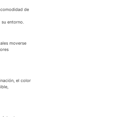
a comodidad de
 su entorno.
iales moverse
dores
nación, el color
ible,