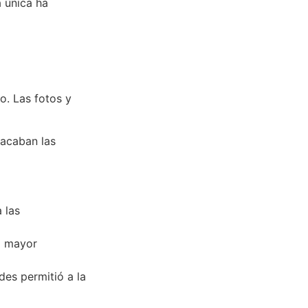
a única ha
o. Las fotos y
tacaban las
 las
a mayor
des permitió a la