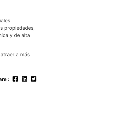
iales
us propiedades,
ica y de alta
 atraer a más
re :