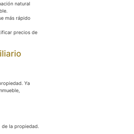
nación natural
ble.
se más rápido
ificar precios de
liario
propiedad. Ya
inmueble,
 de la propiedad.