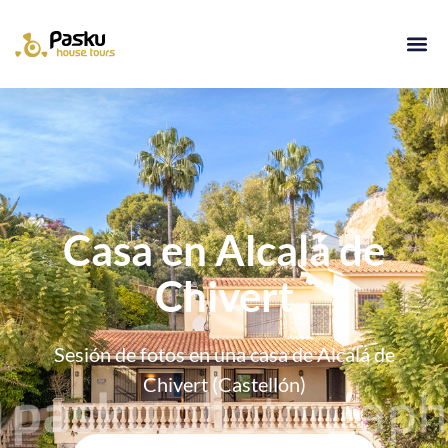
Casa en Alcalá de
Chivert
Sesión de fotos en una casa de Alcalá de
Chivert (Castellón)