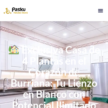
Exclusiva Casa de
4 Plantas en el
Corazón de
Burriana: Tu Lienzo
en Blanco con
Potencial Ilimitado