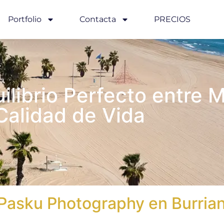
Portfolio
Contacta
PRECIOS
uilibrio Perfecto entre 
Calidad de Vida
e Pasku Photography en Burria