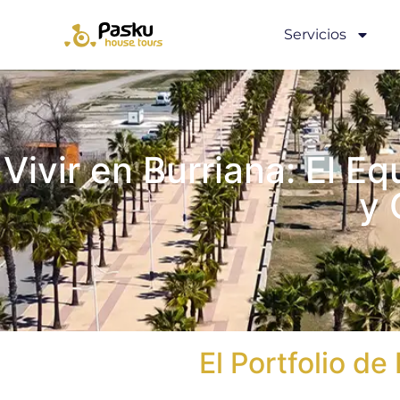
Servicios
Vivir en Burriana: El Eq
y 
El Portfolio d